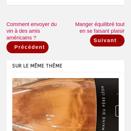
Comment envoyer du
Manger équilibré tout
vin à des amis
en se faisant plaisir
américains ?
Suivant
Précédent
SUR LE MÊME THÈME