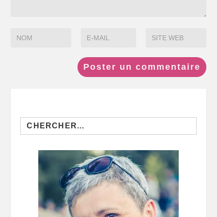
Search
for: