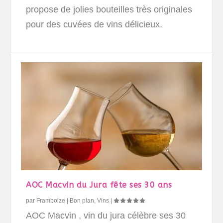
propose de jolies bouteilles très originales
pour des cuvées de vins délicieux.
AOC Macvin du Jura fête ses 30 ans
par
Framboize
|
Bon plan
,
Vins
|
AOC Macvin , vin du jura célèbre ses 30