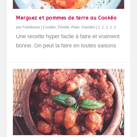
Merguez et pommes de terre au Cookéo
par
Framboize
|
Cookéo
,
Foodle
,
Plats
,
Viandes
|
Une recette hyper facile à faire et vraiment
bonne. On peut la faire en toutes saisons