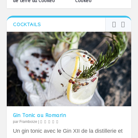
de terre au Cookéo
Cookéo
COCKTAILS
Gin Tonic au Romarin
par
Framboize
|
Un gin tonic avec le Gin XII de la distillerie et