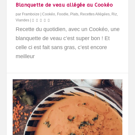
Blanquette de veau allégée au Cookéo
par
Framboize
|
Cookéo
,
Foodle
,
Plats
,
Recettes Allégées
,
Riz
,
Viandes
|
Recette du quotidien, avec un Cookéo, une
blanquette de veau c’est super bon ! Et
celle ci est fait sans gras, c’est encore
meilleur