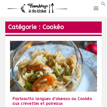
Catégorie :
Cookéo
Pastasotto langues d’oiseaux au Cookéo
aux crevettes et poireaux