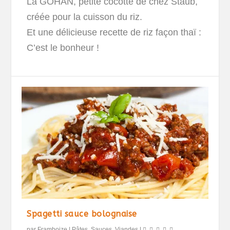
La GOHAN, petite cocotte de chez Staub,
créée pour la cuisson du riz.
Et une délicieuse recette de riz façon thaï :
C’est le bonheur !
Spagetti sauce bolognaise
par
Framboize
|
Pâtes, Sauces
,
Viandes
|