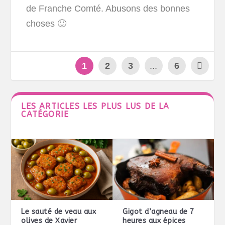
de Franche Comté. Abusons des bonnes
choses 🙂
1
2
3
...
6
LES ARTICLES LES PLUS LUS DE LA
CATÉGORIE
Le sauté de veau aux
Gigot d’agneau de 7
olives de Xavier
heures aux épices