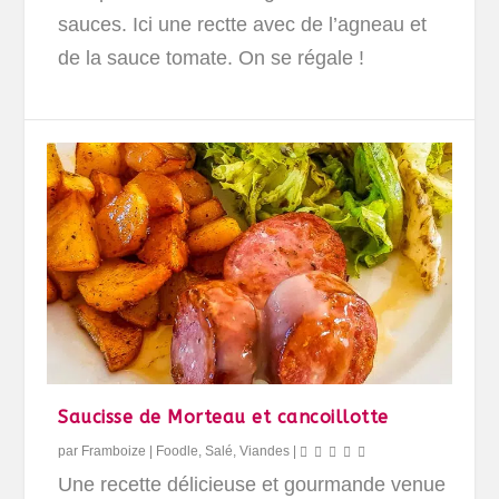
sauces. Ici une rectte avec de l’agneau et
de la sauce tomate. On se régale !
Saucisse de Morteau et cancoillotte
par
Framboize
|
Foodle
,
Salé
,
Viandes
|
Une recette délicieuse et gourmande venue