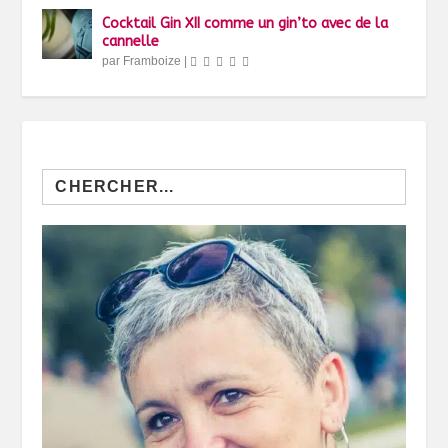
Cocktail Gin XII comme un gin’to avec de la
cannelle
par
Framboize
|
Search
for: