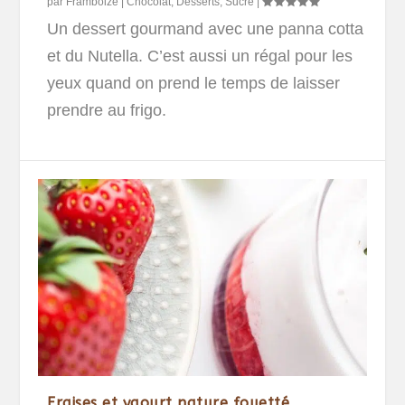
par
Framboize
|
Chocolat
,
Desserts
,
Sucré
|
Un dessert gourmand avec une panna cotta
et du Nutella. C’est aussi un régal pour les
yeux quand on prend le temps de laisser
prendre au frigo.
Fraises et yaourt nature fouetté