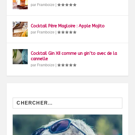
par
Framboize
|
Cocktail Père Magloire : Apple Mojito
par
Framboize
|
Cocktail Gin XII comme un gin’to avec de la
cannelle
par
Framboize
|
Search
for: