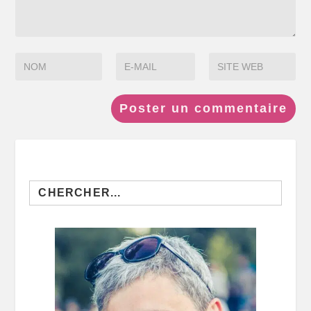
Search
for: