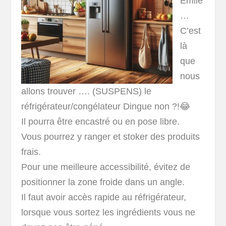
Emile
…
C’est
là
que
nous
allons trouver …. (SUSPENS) le
réfrigérateur/congélateur Dingue non ?!😂
Il pourra être encastré ou en pose libre.
Vous pourrez y ranger et stoker des produits
frais.
Pour une meilleure accessibilité, évitez de
positionner la zone froide dans un angle.
Il faut avoir accès rapide au réfrigérateur,
lorsque vous sortez les ingrédients vous ne