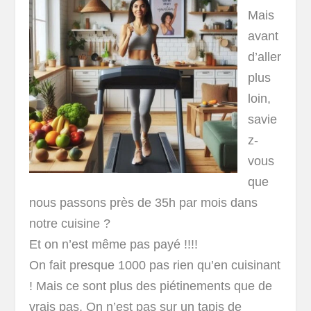
Mais
avant
d’aller
plus
loin,
savie
z-
vous
que
nous passons près de 35h par mois dans
notre cuisine ?
Et on n’est même pas payé !!!!
On fait presque 1000 pas rien qu’en cuisinant
! Mais ce sont plus des piétinements que de
vrais pas. On n’est pas sur un tapis de