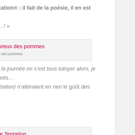
on® : il fait de la poésie, il en est
…! »
ux des pommes
la journée on s’est tous tutoyer alors, je
mots…
éation)
n’altéraient en rien le goût des