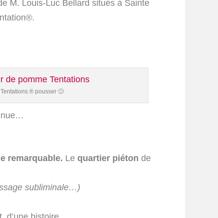
e M. Louis-Luc Bellard situés à Sainte
ntation®.
 Tentations ® pousser 🙂
connue…
e remarquable.
Le
quartier piéton
de
ssage subliminale…)
, d’une histoire.