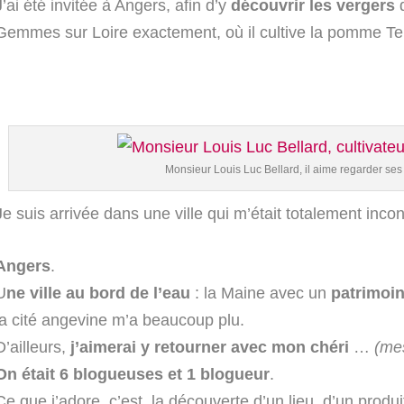
J’ai été invitée à Angers, afin d’y
découvrir les vergers
d
Gemmes sur Loire exactement, où il cultive la pomme Te
Monsieur Louis Luc Bellard, il aime regarder ses
Je suis arrivée dans une ville qui m’était totalement in
Angers
.
U
ne ville au bord de l’eau
: la Maine avec un
patrimoin
la cité angevine m’a beaucoup plu.
D’ailleurs,
j’aimerai y retourner avec mon chéri
…
(me
On était 6 blogueuses et 1 blogueur
.
Ce que j’adore c’est la découverte d’un lieu, d’un produit