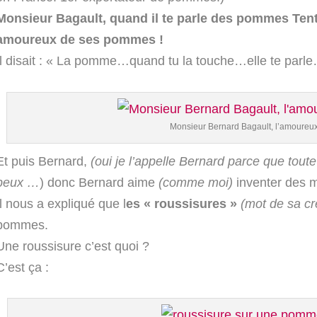
Monsieur Bagault, quand il te parle des pommes Tentati
amoureux de ses pommes !
Il disait : « La pomme…quand tu la touche…elle te parle
Monsieur Bernard Bagault, l’amoure
Et puis Bernard,
(oui je l’appelle Bernard parce que toute 
peux …
) donc Bernard aime
(comme moi)
inventer des 
Il nous a expliqué que l
es « roussisures »
(mot de sa cr
pommes.
Une roussisure c’est quoi ?
C’est ça :