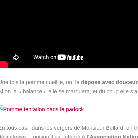
Une fois la pomme cueillie, on la
dépose avec douceur
Si on la « balance » elle se marquera, et du coup elle s’a
En tous cas, dans les vergers de Monsieur Bellard, on tra
délicatesse… puisqu’il est intégré à
l’Association Nati