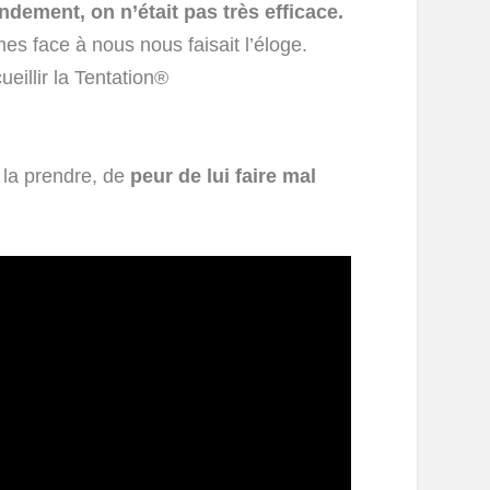
ndement, on n’était pas très efficace.
 face à nous nous faisait l’éloge.
eillir la Tentation®
 la prendre, de
peur de lui faire mal