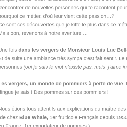
Rencontrer de nouvelles personnes qui te racontent pourquo
pourquoi ce métier, d’où leur vient cette passion…?
Ce sont ces découvertes que je kiffe le plus dans ce mét
Mais bon, revenons à notre aventure …
Une fois
dans les vergers de Monsieur Louis Luc Bell
Et de suite une ambiance très sympa c’est fait sentir. Le 
personnes
(oui je sais le mot n’existe pas, mais j’aime 
Les vergers, un monde de pommiers à perte de vue
.
dingue je sais ! Des pommes sur des pommiers !
Nous étions tous attentifs aux explications du maître des
(de chez
Blue Whale,
1er fruiticole Français depuis 1950
en France. 1er exportateur de pommes.)