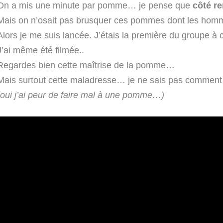
On a mis une minute par pomme… je pense que
côté re
Mais on n’osait pas brusquer ces pommes dont les hommes
Alors je me suis lancée. J’étais la première du groupe à cu
J’ai même été filmée..
Regardes bien cette maîtrise de la pomme…
Mais surtout cette maladresse… je ne sais pas comment
(oui j’ai peur de faire mal à une pomme…)