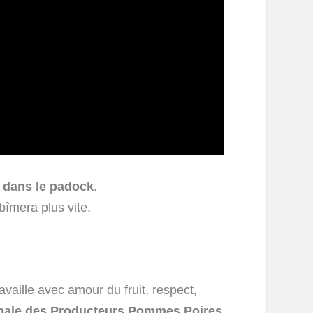
 dans le padock
.
bîmera plus vite.
vaille avec amour du fruit, respect,
onale des Producteurs Pommes Poires