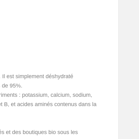
né. Il est simplement déshydraté
s de 95%.
triments : potassium, calcium, sodium,
 B, et acides aminés contenus dans la
s et des boutiques bio sous les