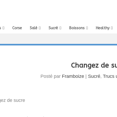
s
Corse
Salé
Sucré
Boissons
Healthy
Changez de s
Posté par
Framboize
|
Sucré
,
Trucs u