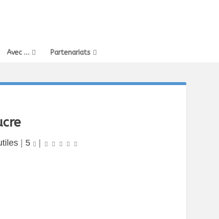
Avec …
Partenariats
ucre
tiles
|
5
|