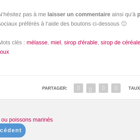
N’hésitez pas à me
laisser un commentaire
ainsi qu’à
p
sociaux préférés à l’aide des boutons ci-dessous 🙂
Mots clés :
mélasse
,
miel
,
sirop d'érable
,
sirop de céréal
roux
PARTAGER:
TAUX
 ou poissons marinés
cédent