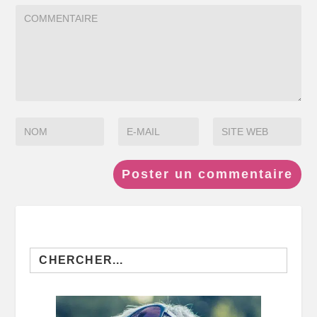
Search
for: