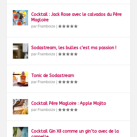
Cocktail : Jack Rose avec le calvados du Père
Magloire
par
Framboize
|
Sodastream, les bulles c’est ma passion !
par
Framboize
|
Tonic de Sodastream
par
Framboize
|
Cocktail Père Magloire : Apple Mojito
par
Framboize
|
Cocktail Gin XII comme un gin’to avec de la
cannelle