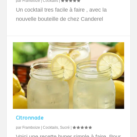
par
Framboize
|
Cocktails
|
Un cocktail tres facile à faire , avec la
nouvelle bouteille de chez Canderel
Citronnade
par
Framboize
|
Cocktails
,
Sucré
|
Voici une recette hyper simple à faire. Pour