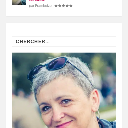
par
Framboize
|
Search
for: