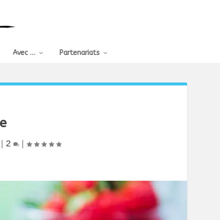
Avec …
Partenariats
se
|
2
|