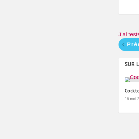
J’ai tes
Pré
SUR 
Cockta
18 mai 