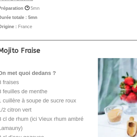
Préparation
5mn
Durée totale :
5mn
Origine :
France
Mojito Fraise
On met quoi dedans ?
8 fraises
8 feuilles de menthe
1 cuillère à soupe de sucre roux
1/2 citron vert
8 cl de rhum (ici Vieux rhum ambré
Lamauny)