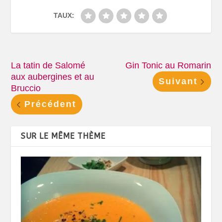
TAUX:
La tatin de Salomé
Gin Tonic au Romarin
aux aubergines et au
Suivant
Bruccio
Précédent
SUR LE MÊME THÈME