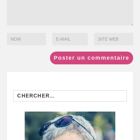
Search
for: