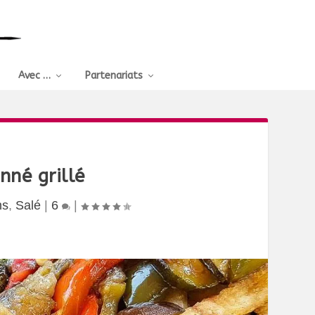
Avec …
Partenariats
nné grillé
ns
,
Salé
|
6
|