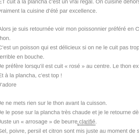
ET cuit à la plancha c’est un vrai régal. On cuisine dehors
vraiment la cuisine d’été par excellence.
Alors je suis retournée voir mon poissonnier préféré en 
thon.
C’est un poisson qui est délicieux si on ne le cuit pas trop
terrible en bouche.
Je préfère lorsqu’il est cuit « rosé » au centre. Le thon 
Et à la plancha, c’est top !
J’adore
Je ne mets rien sur le thon avant la cuisson.
Je le pose sur la plancha très chaude et je le retourne dès
Juste un « arrosage » de beurre
clarifié
.
Sel, poivre, persil et citron sont mis juste au moment de s