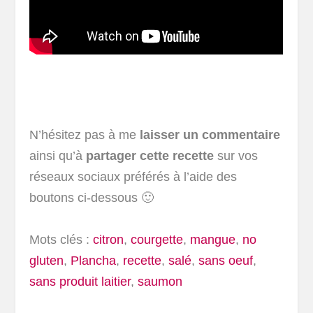
N’hésitez pas à me
laisser un commentaire
ainsi qu’à
partager cette recette
sur vos
réseaux sociaux préférés à l’aide des
boutons ci-dessous 🙂
Mots clés :
citron
,
courgette
,
mangue
,
no
gluten
,
Plancha
,
recette
,
salé
,
sans oeuf
,
sans produit laitier
,
saumon