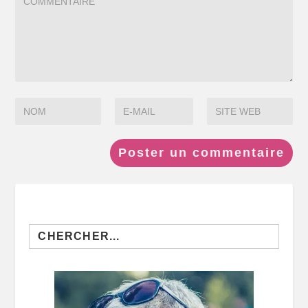
Search
for: