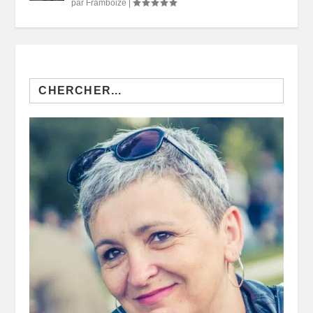
par
Framboize
|
Search
for: