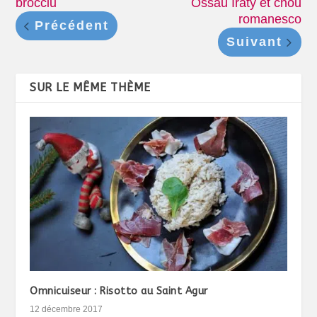
brocciu
Ossau Iraty et chou
romanesco
Précédent
Suivant
SUR LE MÊME THÈME
Omnicuiseur : Risotto au Saint Agur
12 décembre 2017