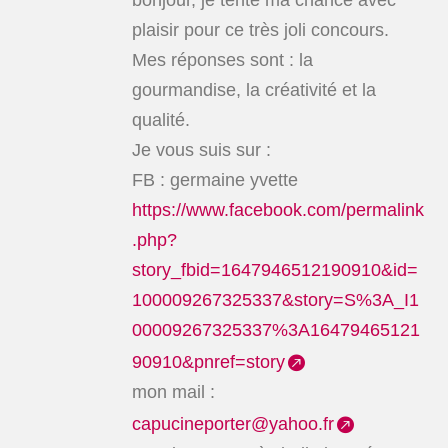
bonjour, je tente ma chance avec
plaisir pour ce très joli concours.
Mes réponses sont : la
gourmandise, la créativité et la
qualité.
Je vous suis sur :
FB : germaine yvette
https://www.facebook.com/permalink
.php?
story_fbid=1647946512190910&id=
100009267325337&story=S%3A_I1
00009267325337%3A16479465121
90910&pnref=story
mon mail :
capucineporter@yahoo.fr