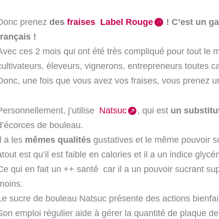
Donc prenez
des
fraises Label Rouge
! C’est un ga
français !
Avec ces 2 mois qui ont été très compliqué pour tout le mon
cultivateurs, éleveurs, vignerons, entrepreneurs toutes ca
Donc, une fois que vous avez vos fraises, vous prenez un
Personnellement, j’utilise
Natsuc
, qui est
un substitu
d’écorces de bouleau.
Il a les
mêmes qualités
gustatives et le même pouvoir su
atout est qu’il est faible en calories et il a un indice glyc
Ce qui en fait un ++ santé car il a un pouvoir sucrant su
moins.
Le sucre de bouleau Natsuc présente des actions bienfai
Son emploi régulier aide à gérer la quantité de plaque den