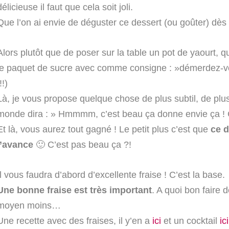
délicieuse il faut que cela soit joli.
Que l’on ai envie de déguster ce dessert (ou goûter) dès q
Alors plutôt que de poser sur la table un pot de yaourt, q
le paquet de sucre avec comme consigne : »démerdez-vous
!!)
Là, je vous propose quelque chose de plus subtil, de plus 
monde dira : » Hmmmm, c’est beau ça donne envie ça ! C
Et là, vous aurez tout gagné ! Le petit plus c’est que
ce d
l’avance
🙂 C’est pas beau ça ?!
Il vous faudra d’abord d’excellente fraise ! C’est la base.
Une bonne fraise est très important
. A quoi bon faire
moyen moins…
Une recette avec des fraises, il y’en a
ici
et un cocktail
ic