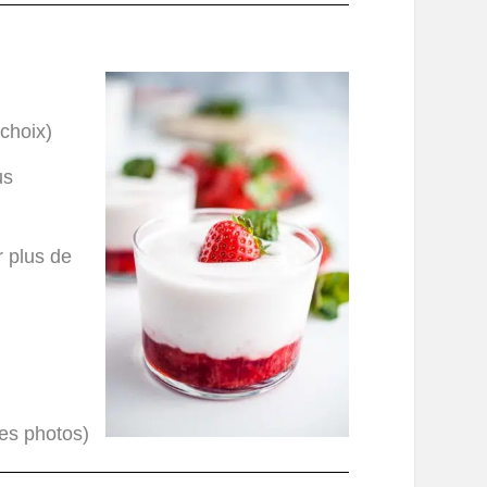
 choix)
us
r plus de
les photos)