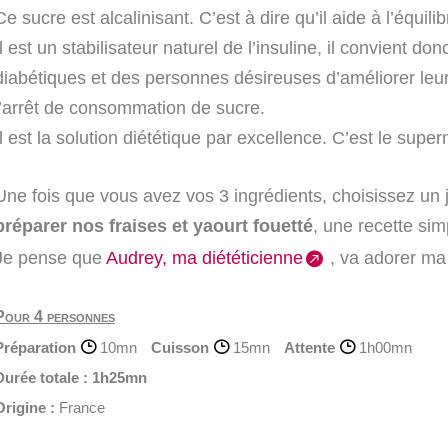
Ce sucre est alcalinisant. C’est à dire qu’il aide à l’équi
Il est un stabilisateur naturel de l’insuline, il convient d
diabétiques et des personnes désireuses d’améliorer leur
l’arrêt de consommation de sucre.
Il est la solution diététique par excellence. C’est le sup
Une fois que vous avez vos 3 ingrédients, choisissez un j
préparer nos fraises et yaourt fouetté
, une recette sim
Je pense que
Audrey, ma diététicienne
, va adorer ma
Pour 4 personnes
Préparation
10mn
Cuisson
15mn
Attente
1h00mn
Durée totale :
1h25mn
Origine :
France