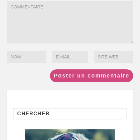
Search
for: