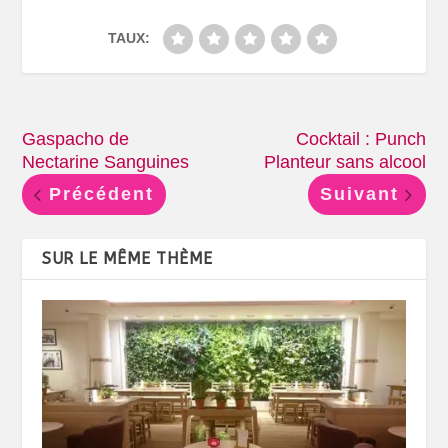
TAUX:
Gaspacho de
Cocktail : Punch
Nectarine Sanguines
Planteur sans alcool
Précédent
Suivant
SUR LE MÊME THÈME