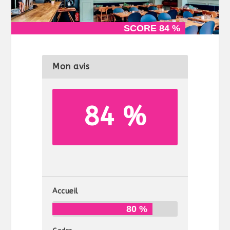
SCORE 84 %
SCORE 84 %
Mon avis
84 %
Accueil
80 %