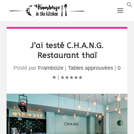
J’ai testé C.H.A.N.G.
Restaurant thaï
Posté par
Framboize
|
Tables approuvées
|
0
|