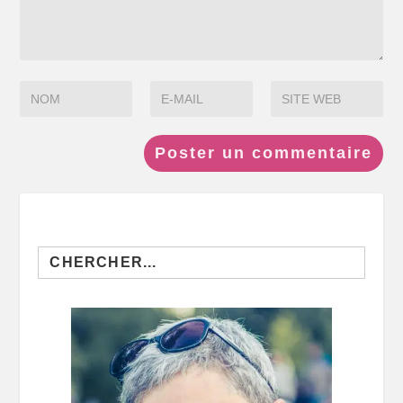
Search
for: