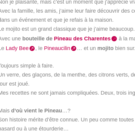
Non je plaisante, mais c’est un moment que j’apprécie vr
Avec la famille, les amis, j’aime leur faire découvrir des 
dans un événement et que je refais à la maison.
Le mojito est un grand classique que je j’aime beaucoup.
Avec une
bouteille de
Pineau des Charentes
à la ma
Le
Lady Bee
, le
Pineaucilin
… et un
mojito
bien sur
Toujours simple à faire.
Un verre, des glaçons, de la menthe, des citrons verts, 
tour est joué.
Mes recettes ne sont jamais compliquées. Deux, trois ingr
Mais
d’où vient le Pineau
…?
Son histoire mérite d’être connue. Un peu comme toutes
hasard ou à une étourderie…