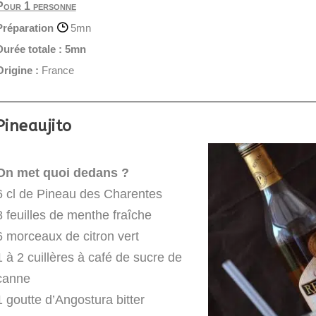
Pour 1 personne
Préparation
5mn
Durée totale :
5mn
Origine :
France
Pineaujito
On met quoi dedans ?
6 cl de Pineau des Charentes
8 feuilles de menthe fraîche
6 morceaux de citron vert
1 à 2 cuillères à café de sucre de
canne
1 goutte d’Angostura bitter