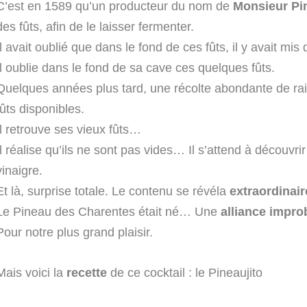
C’est en 1589 qu’un producteur du nom de
Monsieur Pi
des fûts, afin de le laisser fermenter.
Il avait oublié que dans le fond de ces fûts, il y avait mis d
Il oublie dans le fond de sa cave ces quelques fûts.
Quelques années plus tard, une récolte abondante de raisin
fûts disponibles.
Il retrouve ses vieux fûts…
Il réalise qu’ils ne sont pas vides… Il s’attend à découvri
vinaigre.
Et là, surprise totale. Le contenu se révéla
extraordinair
Le Pineau des Charentes était né… Une
alliance impro
Pour notre plus grand plaisir.
Mais voici la
recette
de ce cocktail : le Pineaujito