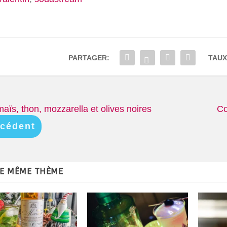
PARTAGER:
TAUX
maïs, thon, mozzarella et olives noires
Co
cédent
LE MÊME THÈME