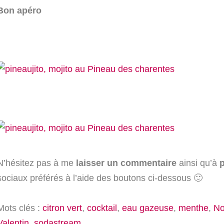
Bon apéro
N’hésitez pas à me
laisser un commentaire
ainsi qu’à
p
sociaux préférés à l’aide des boutons ci-dessous 🙂
Mots clés :
citron vert
,
cocktail
,
eau gazeuse
,
menthe
,
No
Valentin
,
sodastream