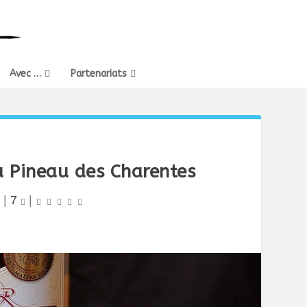
Avec …
Partenariats
au Pineau des Charentes
|
7
|