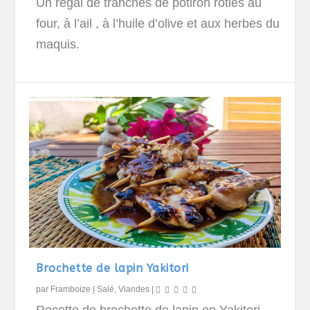
Un régal de tranches de potiron rôties au
four, à l’ail , à l’huile d’olive et aux herbes du
maquis.
Brochette de lapin Yakitori
par
Framboize
|
Salé
,
Viandes
|
Recette de brochette de lapin en Yakitori.