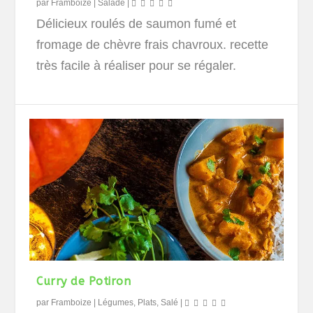
par
Framboize
|
Salade
|
Délicieux roulés de saumon fumé et
fromage de chèvre frais chavroux. recette
très facile à réaliser pour se régaler.
Curry de Potiron
par
Framboize
|
Légumes
,
Plats
,
Salé
|