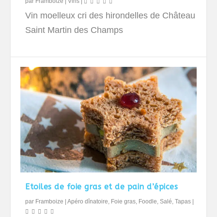
par
Framboize
|
Vins
|
Vin moelleux cri des hirondelles de Château
Saint Martin des Champs
Etoiles de foie gras et de pain d’épices
par
Framboize
|
Apéro dînatoire
,
Foie gras
,
Foodle
,
Salé
,
Tapas
|