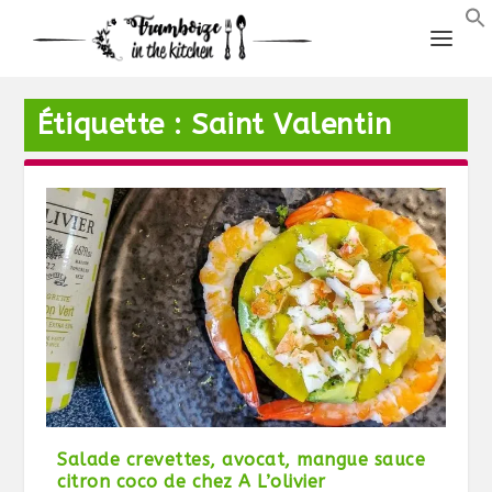
Étiquette :
Saint Valentin
Salade crevettes, avocat, mangue sauce
citron coco de chez A L’olivier