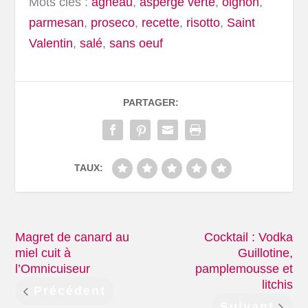
Mots clés :
agneau
,
asperge verte
,
oignon
,
parmesan
,
proseco
,
recette
,
risotto
,
Saint
Valentin
,
salé
,
sans oeuf
PARTAGER:
TAUX:
Magret de canard au
Cocktail : Vodka
miel cuit à
Guillotine,
l’Omnicuiseur
pamplemousse et
litchis
Précédent
Suivant