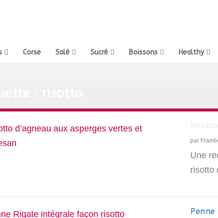
s
Corse
Salé
Sucré
Boissons
Healthy
uette :
risotto
Risott
par
Framb
Une rec
risott
Penne 