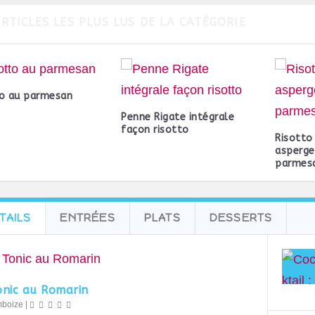
ARTICLES LES PLUS LUS DE LA CATÉGORIE
to au parmesan
Penne Rigate intégrale
façon risotto
Risotto
asperge
parmes
TAILS
ENTRÉES
PLATS
DESSERTS
onic au Romarin
mboize
|