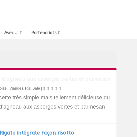
Avec …
Partenariats
o d’agneau aux asperges vertes et parmesan
oize
|
Viandes
,
Riz
,
Salé
|
ette très simple mais tellement délicieuse du
o d’agneau aux asperges vertes et parmesan
Rigate intégrale façon risotto