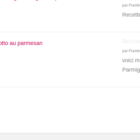
par
Framb
Recette
Risott
par
Framb
voici m
Parmig