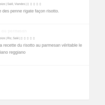
oize
|
Salé
,
Viandes
|
 des penne rigate façon risotto.
o au parmesan
oize
|
Riz
,
Salé
|
a recette du risotto au parmesan véritable le
iano reggiano