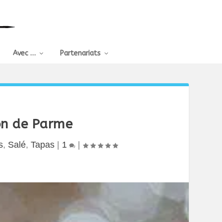
Avec …
Partenariats
on de Parme
s
,
Salé
,
Tapas
|
1
|