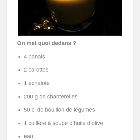
On met quoi dedans ?
4 panais
2 carottes
1 échalote
200 g de chanterelles
50 cl de bouillon de légumes
1 cuillère à soupe d’huile d’olive
eau