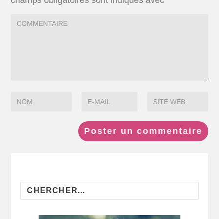
Search
for: