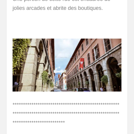
jolies arcades et abrite des boutiques.
***************************************************
***************************************************
*************************