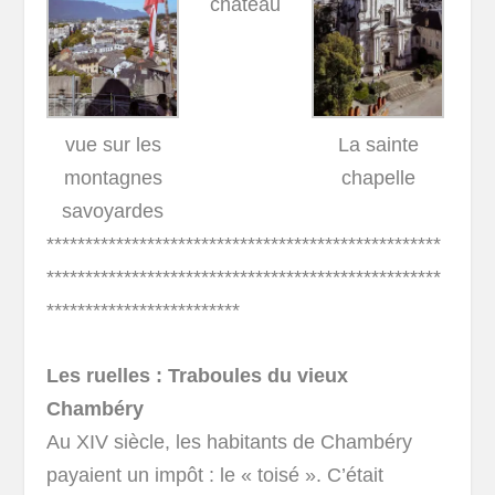
château
vue sur les
La sainte
montagnes
chapelle
savoyardes
***************************************************
***************************************************
*************************
Les ruelles : Traboules du vieux
Chambéry
Au XIV siècle, les habitants de Chambéry
payaient un impôt : le « toisé ». C’était