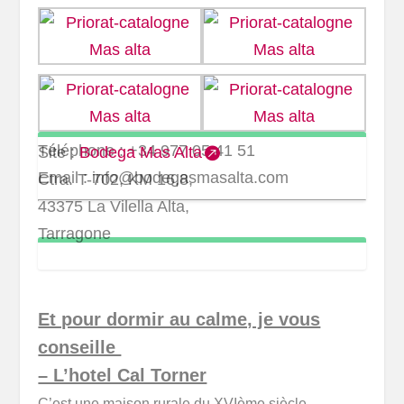
Téléphone : +34 977 05 41 51
Site :
Bodega Mas Alta
Email : info@bodegasmasalta.com
Ctra. T-702, KM 16,8,
43375 La Vilella Alta,
Tarragone
Et pour dormir au calme, je vous
conseille
– L’hotel Cal Torner
C’est une maison rurale du XVIème siècle