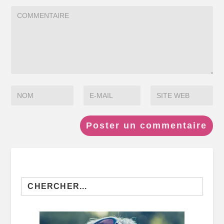
Search
for: