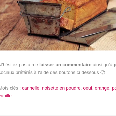
N’hésitez pas à me
laisser un commentaire
ainsi qu’à
p
sociaux préférés à l’aide des boutons ci-dessous 🙂
Mots clés :
cannelle
,
noisette en poudre
,
oeuf
,
orange
,
po
vanille