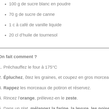
100 g de sucre blanc en poudre
70 g de sucre de canne
1 c à café de vanille liquide
20 cl d’huile de tournesol
On fait comment ?
Préchauffez le four à 175°C
Épluchez
, ôtez les graines, et coupez en gros morceau
Rappez
les morceaux de potiron et réservez.
Rincez l’
orange
, prélevez-en le
zeste
.
Dans un plat,
mélangez la farine, la levure, les nois