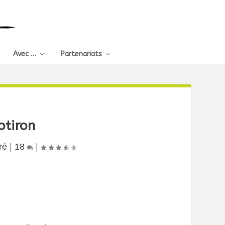
Avec …
Partenariats
otiron
ré
|
18
|