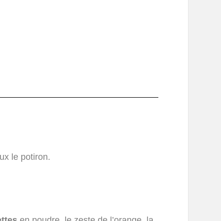
x le potiron.
ettes
en poudre, le zeste de l’orange, la