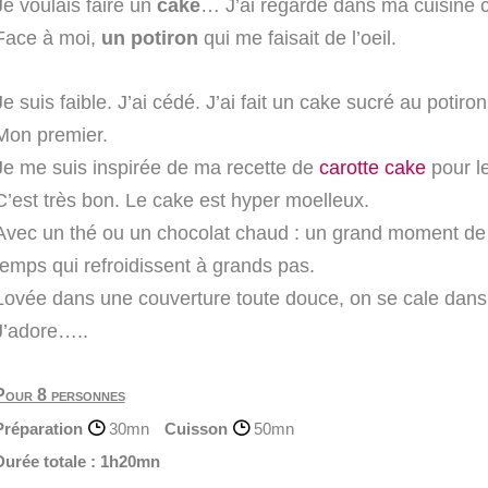
Je voulais faire un
cake
… J’ai regardé dans ma cuisine 
Face à moi,
un potiron
qui me faisait de l’oeil.
Je suis faible. J’ai cédé. J’ai fait un cake sucré au potiron
Mon premier.
Je me suis inspirée de ma recette de
carotte cake
pour le
C’est très bon. Le cake est hyper moelleux.
Avec un thé ou un chocolat chaud : un grand moment de 
temps qui refroidissent à grands pas.
Lovée dans une couverture toute douce, on se cale dans
J’adore…..
Pour 8 personnes
Préparation
30mn
Cuisson
50mn
Durée totale :
1h20mn