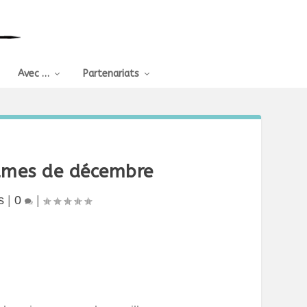
Avec …
Partenariats
gumes de décembre
s
|
0
|