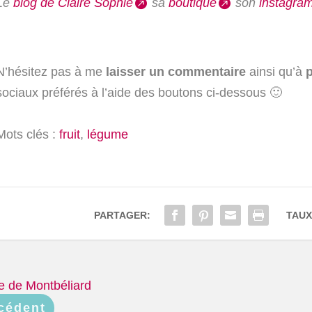
Le
blog de Claire Sophie
sa
boutique
son
instagra
N’hésitez pas à me
laisser un commentaire
ainsi qu’à
p
sociaux préférés à l’aide des boutons ci-dessous 🙂
Mots clés :
fruit
,
légume
PARTAGER:
TAUX
e de Montbéliard
cédent