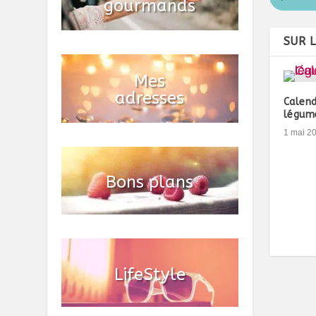
SUR 
Calend
légum
1 mai 2