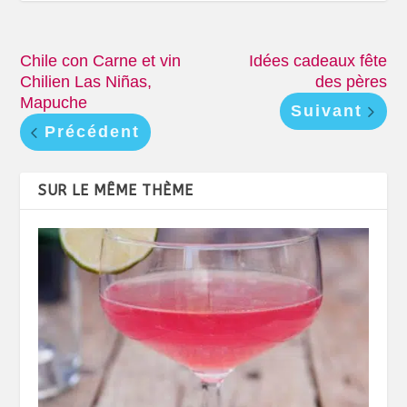
Chile con Carne et vin
Idées cadeaux fête
Chilien Las Niñas,
des pères
Mapuche
Suivant
Précédent
SUR LE MÊME THÈME