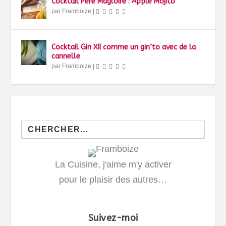
Cocktail Père Magloire : Apple Mojito
par
Framboize
|
Cocktail Gin XII comme un gin’to avec de la
cannelle
par
Framboize
|
Search
for:
La Cuisine, j'aime m'y activer
pour le plaisir des autres…
Suivez-moi