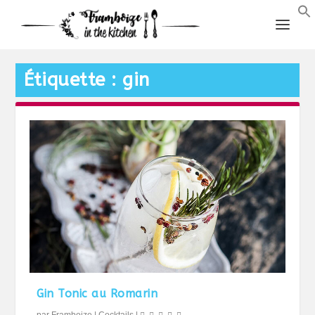
Étiquette :
gin
Gin Tonic au Romarin