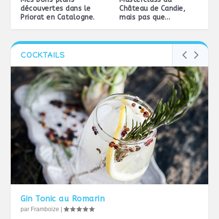
découvertes dans le
Château de Candie,
Priorat en Catalogne.
mais pas que…
COCKTAILS
Gin Tonic au Romarin
par
Framboize
|