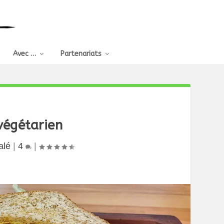
Avec …
Partenariats
végétarien
alé
|
4
|