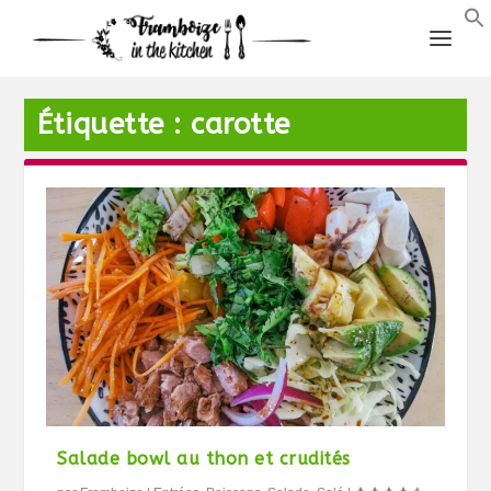
Étiquette :
carotte
Salade bowl au thon et crudités