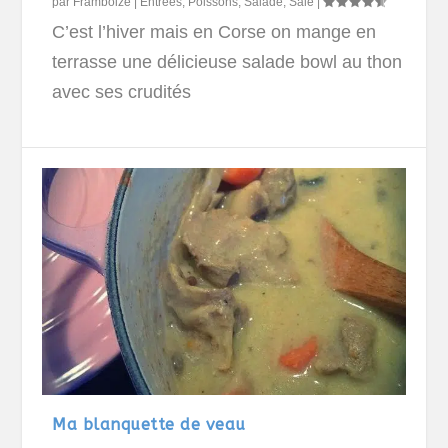
par
Framboize
|
Entrées
,
Poissons
,
Salade
,
Salé
|
C’est l’hiver mais en Corse on mange en
terrasse une délicieuse salade bowl au thon
avec ses crudités
Ma blanquette de veau