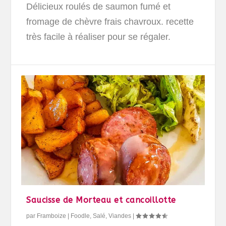
Délicieux roulés de saumon fumé et
fromage de chèvre frais chavroux. recette
très facile à réaliser pour se régaler.
Saucisse de Morteau et cancoillotte
par
Framboize
|
Foodle
,
Salé
,
Viandes
|