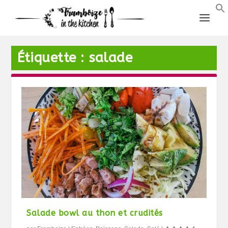
Étiquette :
salade
Salade bowl au thon et crudités