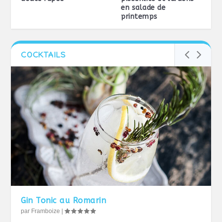
en salade de
printemps
COCKTAILS
Gin Tonic au Romarin
par
Framboize
|