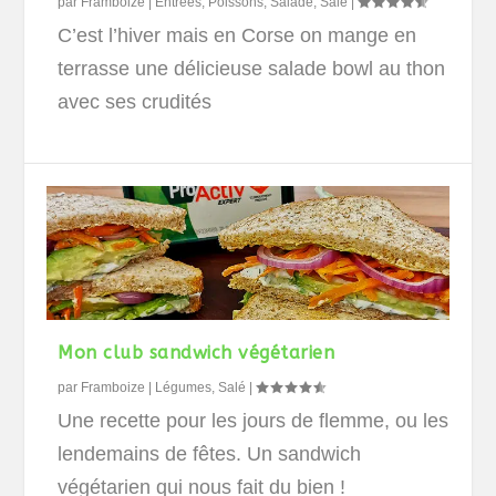
par
Framboize
|
Entrées
,
Poissons
,
Salade
,
Salé
|
C’est l’hiver mais en Corse on mange en
terrasse une délicieuse salade bowl au thon
avec ses crudités
Mon club sandwich végétarien
par
Framboize
|
Légumes
,
Salé
|
Une recette pour les jours de flemme, ou les
lendemains de fêtes. Un sandwich
végétarien qui nous fait du bien !