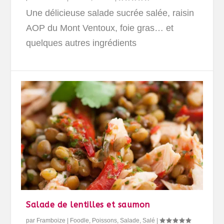
Une délicieuse salade sucrée salée, raisin
AOP du Mont Ventoux, foie gras… et
quelques autres ingrédients
Salade de lentilles et saumon
par
Framboize
|
Foodle
,
Poissons
,
Salade
,
Salé
|