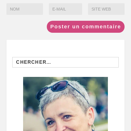
Search
for: