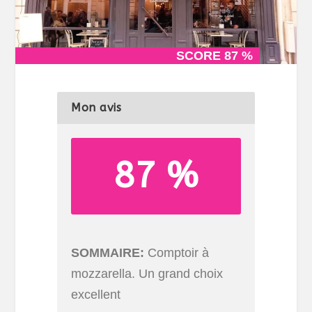
SCORE 87 %
SCORE 87 %
Mon avis
87 %
SOMMAIRE
Comptoir à
mozzarella. Un grand choix
excellent