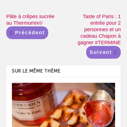
Pâte à crêpes sucrée
Taste of Paris : 1
au Thermomix©
entrée pour 2
personnes et un
Précédent
cadeau Chapon à
gagner #TERMINE
Suivant
SUR LE MÊME THÈME