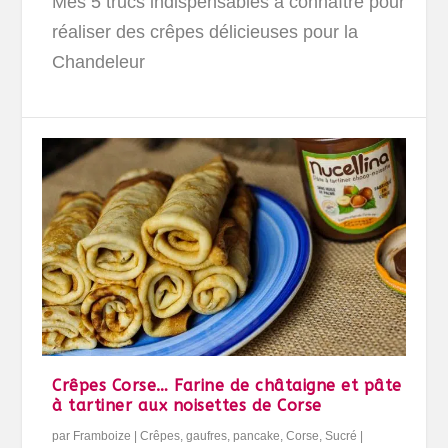
Mes 5 trucs indispensables à connaître pour
réaliser des crêpes délicieuses pour la
Chandeleur
Crêpes Corse… Farine de châtaigne et pâte
à tartiner aux noisettes de Corse
par
Framboize
|
Crêpes, gaufres, pancake
,
Corse
,
Sucré
|