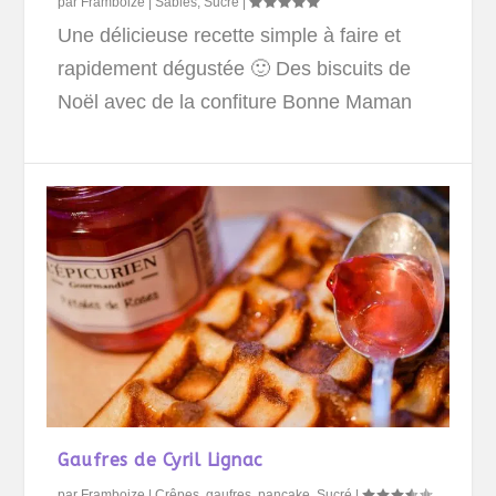
par
Framboize
|
Sablés
,
Sucré
|
Une délicieuse recette simple à faire et
rapidement dégustée 🙂 Des biscuits de
Noël avec de la confiture Bonne Maman
Gaufres de Cyril Lignac
par
Framboize
|
Crêpes, gaufres, pancake
,
Sucré
|