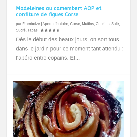
Madeleines au camembert AOP et
confiture de figues Corse
par
Framboize
|
Apéro dînatoire
,
Corse
,
Muffins, Cookies
,
Salé
,
Sucré
,
Tapas
|
Dès le début des beaux jours, on sort tous
dans le jardin pour ce moment tant attendu :
l’apéro entre copains. Et...