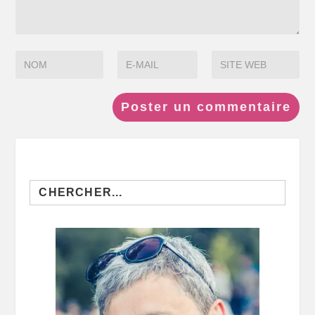
Search
for: