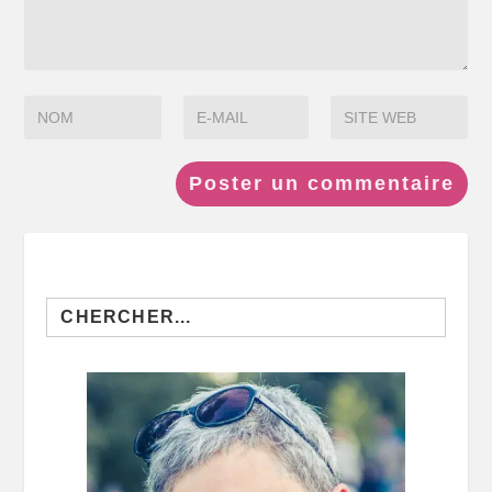
Search
for: