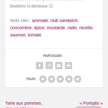
boutons ci-dessous 🙂
Mots clés :
aromate
,
club sandwich
,
concombre
,
épice
,
moutarde
,
radis
,
recette
,
saumon
,
tomate
PARTAGER:
TAUX:
Tarte aux pommes,
« Portojito »