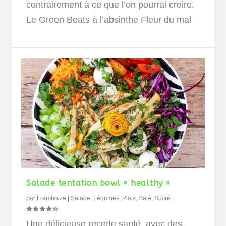
contrairement à ce que l’on pourrai croire.
Le Green Beats à l’absinthe Fleur du mal
Salade tentation bowl « healthy »
par
Framboize
|
Salade
,
Légumes
,
Plats
,
Salé
,
Sucré
|
Une délicieuse recette santé, avec des