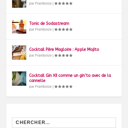
par
Framboize
|
Tonic de Sodastream
par
Framboize
|
Cocktail Père Magloire : Apple Mojito
par
Framboize
|
Cocktail Gin XII comme un gin’to avec de la
cannelle
par
Framboize
|
Search
for: