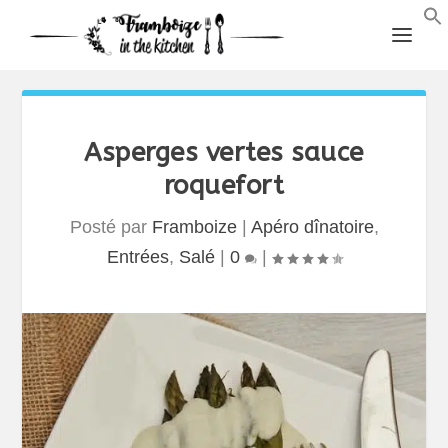
Asperges vertes sauce
roquefort
Posté par
Framboize
|
Apéro dînatoire
,
Entrées
,
Salé
|
0
|