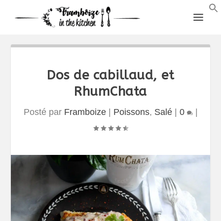
Dos de cabillaud, et
RhumChata
Posté par
Framboize
|
Poissons
,
Salé
|
0
|