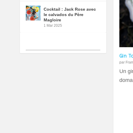
Cocktail : Jack Rose avec
le calvados du Père
Magloire
1 Mar 2025
Gin T
par
Fra
Un gin
domai