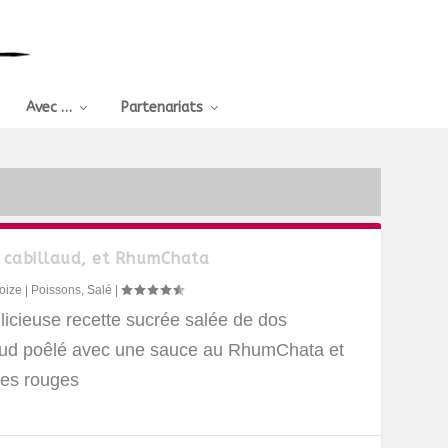
Avec …
Partenariats
 cabillaud, et RhumChata
oize
|
Poissons
,
Salé
|
licieuse recette sucrée salée de dos
aud poêlé avec une sauce au RhumChata et
ies rouges