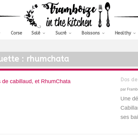
Corse
Salé
Sucré
Boissons
Healthy
uette :
rhumchata
Dos de
par
Framb
Une dé
Cabill
ses ba