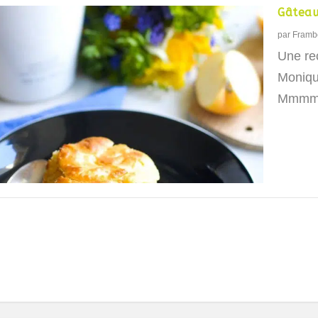
Gâtea
par
Framb
Une re
Moniqu
Mmm