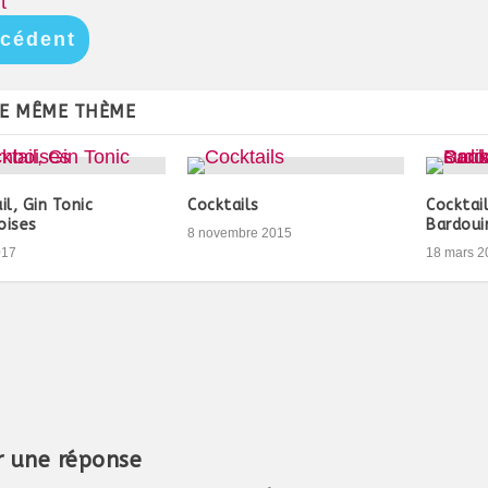
t
cédent
LE MÊME THÈME
il, Gin Tonic
Cocktails
Cocktail
oises
Bardouin
8 novembre 2015
017
18 mars 2
r une réponse