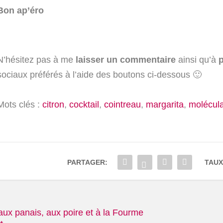
Bon ap’éro
N’hésitez pas à me
laisser un commentaire
ainsi qu’à
p
sociaux préférés à l’aide des boutons ci-dessous 🙂
Mots clés :
citron
,
cocktail
,
cointreau
,
margarita
,
molécula
PARTAGER:
TAUX
ux panais, aux poire et à la Fourme