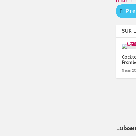
d’Amber
Pré
SUR 
Cockta
Framb
9 juin 2
Laisse