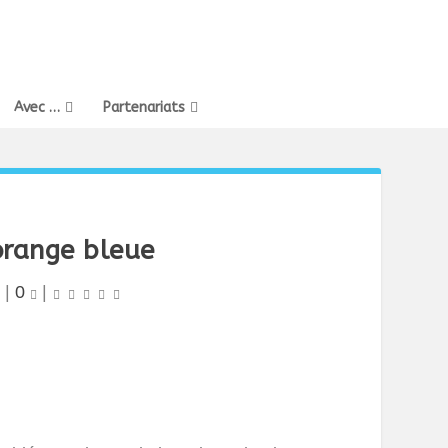
Avec …
Partenariats
orange bleue
|
0
|